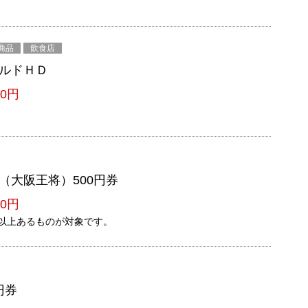
商品
飲食店
ルドＨＤ
0円
（大阪王将）500円券
0円
以上あるものが対象です。
円券