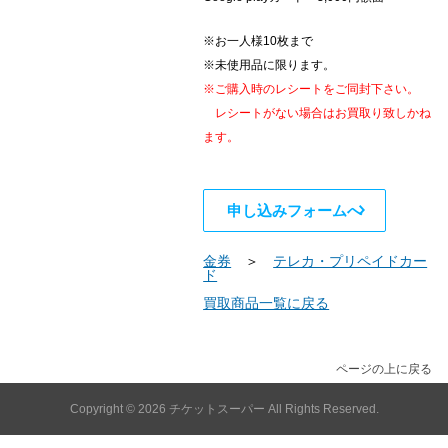
※お一人様10枚まで
※未使用品に限ります。
※ご購入時のレシートをご同封下さい。
レシートがない場合はお買取り致しかね
ます。
申し込みフォームへ
金券
＞
テレカ・プリペイドカー
ド
買取商品一覧に戻る
ページの上に戻る
Copyright © 2026
チケットスーパー
All Rights Reserved.