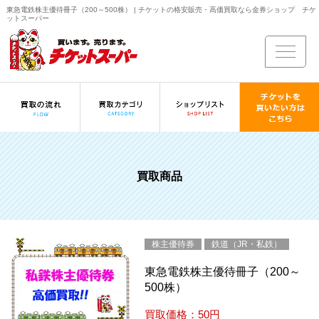
東急電鉄株主優待冊子（200～500株） | チケットの格安販売・高価買取なら金券ショップ チケ
ットスーパー
買取商品
株主優待券
鉄道（JR・私鉄）
東急電鉄株主優待冊子（200～
500株）
買取価格：50円