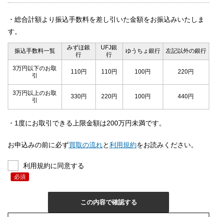
・総合計額より振込手数料を差し引いた金額をお振込みいたしま
す。
みずほ銀
UFJ銀
振込手数料一覧
ゆうちょ銀行
左記以外の銀行
行
行
3万円以下のお取
110円
110円
100円
220円
引
3万円以上のお取
330円
220円
100円
440円
引
・1度にお取引できる上限金額は200万円未満です。
お申込みの前に必ず
買取の流れ
と
利用規約
をお読みください。
利用規約に同意する
必須