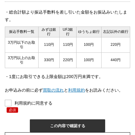
・総合計額より振込手数料を差し引いた金額をお振込みいたしま
す。
みずほ銀
UFJ銀
振込手数料一覧
ゆうちょ銀行
左記以外の銀行
行
行
3万円以下のお取
110円
110円
100円
220円
引
3万円以上のお取
330円
220円
100円
440円
引
・1度にお取引できる上限金額は200万円未満です。
お申込みの前に必ず
買取の流れ
と
利用規約
をお読みください。
利用規約に同意する
必須