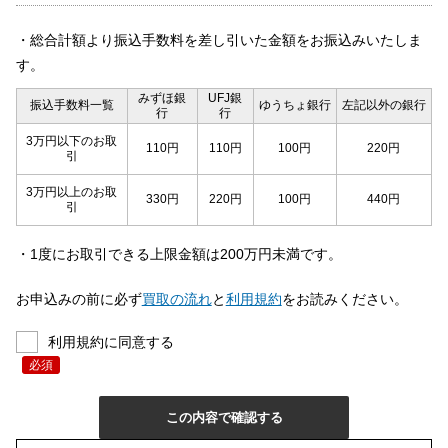
・総合計額より振込手数料を差し引いた金額をお振込みいたしま
す。
みずほ銀
UFJ銀
振込手数料一覧
ゆうちょ銀行
左記以外の銀行
行
行
3万円以下のお取
110円
110円
100円
220円
引
3万円以上のお取
330円
220円
100円
440円
引
・1度にお取引できる上限金額は200万円未満です。
お申込みの前に必ず
買取の流れ
と
利用規約
をお読みください。
利用規約に同意する
必須