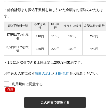
・総合計額より振込手数料を差し引いた金額をお振込みいたしま
す。
みずほ銀
UFJ銀
振込手数料一覧
ゆうちょ銀行
左記以外の銀行
行
行
3万円以下のお取
110円
110円
100円
220円
引
3万円以上のお取
330円
220円
100円
440円
引
・1度にお取引できる上限金額は200万円未満です。
お申込みの前に必ず
買取の流れ
と
利用規約
をお読みください。
利用規約に同意する
必須